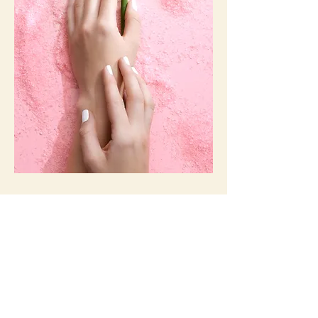
ATENDIMENTOS
RIO DE JANEIRO | Opena Mall Av. das
Américas, 7907 - 112C - Barra da Tijuca
BRASÍLIA | St. Sudoeste CLSW 105, Bloco C
Loja 64 - Brasília