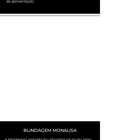
da apresentação.
BLINDAGEM MONALISA
A blindagem assinada You Monalisa vai muito além