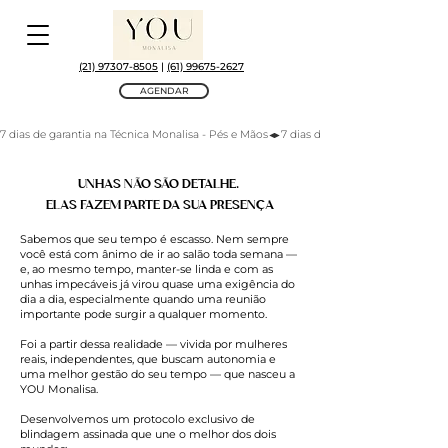
(21) 97307-8505
|
(61) 99675-2627
AGENDAR
7 dias de garantia na Técnica Monalisa - Pés e Mãos
UNHAS NÃO SÃO DETALHE.
ELAS FAZEM PARTE DA SUA PRESENÇA
Sabemos que seu tempo é escasso. Nem sempre
você está com ânimo de ir ao salão toda semana —
e, ao mesmo tempo, manter-se linda e com as
unhas impecáveis já virou quase uma exigência do
dia a dia, especialmente quando uma reunião
importante pode surgir a qualquer momento.
Foi a partir dessa realidade — vivida por mulheres
reais, independentes, que buscam autonomia e
uma melhor gestão do seu tempo — que nasceu a
YOU Monalisa.
Desenvolvemos um protocolo exclusivo de
blindagem assinada que une o melhor dos dois