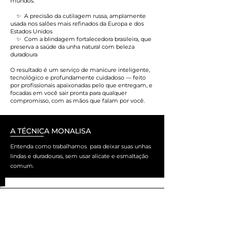
mundos:
✨ A precisão da cutilagem russa, amplamente
usada nos salões mais refinados da Europa e dos
Estados Unidos
✨ Com a blindagem fortalecedora brasileira, que
preserva a saúde da unha natural com beleza
duradoura
O resultado é um serviço de manicure inteligente,
tecnológico e profundamente cuidadoso — feito
por profissionais apaixonadas pelo que entregam, e
focadas em você sair pronta para qualquer
compromisso, com as mãos que falam por você.
A TÉCNICA MONALISA
Entenda como trabalhamos para deixar suas unhas
lindas e duradouras, sem usar alicate e esmaltação
comum.