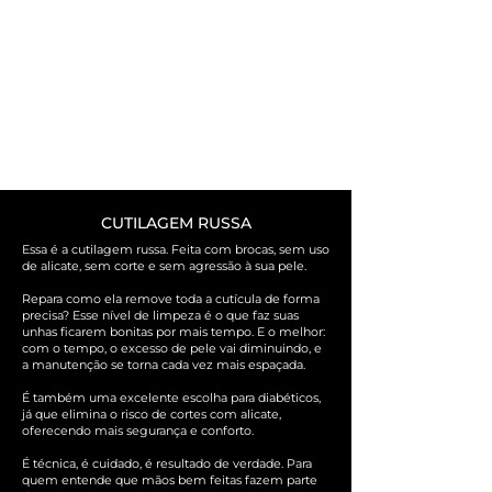
CUTILAGEM RUSSA
Essa é a cutilagem russa. Feita com brocas, sem uso
de alicate, sem corte e sem agressão à sua pele.
Repara como ela remove toda a cutícula de forma
precisa? Esse nível de limpeza é o que faz suas
unhas ficarem bonitas por mais tempo. E o melhor:
com o tempo, o excesso de pele vai diminuindo, e
a manutenção se torna cada vez mais espaçada.
É também uma excelente escolha para diabéticos,
já que elimina o risco de cortes com alicate,
oferecendo mais segurança e conforto.
É técnica, é cuidado, é resultado de verdade. Para
quem entende que mãos bem feitas fazem parte