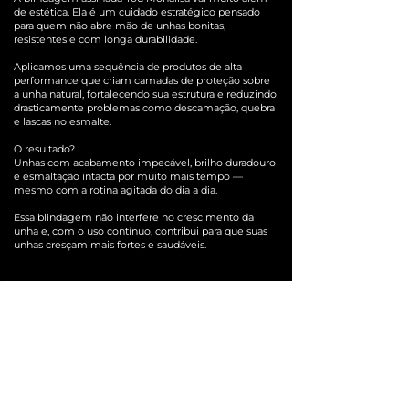
de estética. Ela é um cuidado estratégico pensado
para quem não abre mão de unhas bonitas,
resistentes e com longa durabilidade.
Aplicamos uma sequência de produtos de alta
performance que criam camadas de proteção sobre
a unha natural, fortalecendo sua estrutura e reduzindo
drasticamente problemas como descamação, quebra
e lascas no esmalte.
O resultado?
Unhas com acabamento impecável, brilho duradouro
e esmaltação intacta por muito mais tempo —
mesmo com a rotina agitada do dia a dia.
Essa blindagem não interfere no crescimento da
unha e, com o uso contínuo, contribui para que suas
unhas cresçam mais fortes e saudáveis.